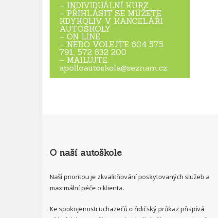
– INDIVIDUÁLNÍ KURZ
– PŘIHLÁSIT SE MŮŽETE
KDYKOLIV V KANCELÁŘI
AUTOŠKOLY
– ON LINE
– NEBO VOLEJTE 604 575
791, 572 632 200
– MAILUJTE:
apolloautoskola@seznam.cz
O naší autoškole
Naší prioritou je zkvalitňování poskytovaných služeb a
maximální péče o klienta.
Ke spokojenosti uchazečů o řidičský průkaz přispívá