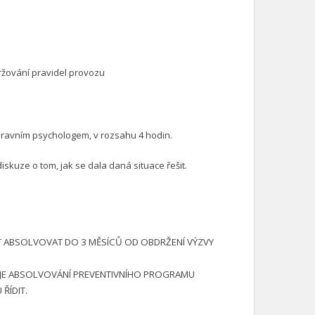
ržování pravidel provozu
pravním psychologem, v rozsahu 4 hodin.
kuze o tom, jak se dala daná situace řešit.
T ABSOLVOVAT DO 3 MĚSÍCŮ OD OBDRŽENÍ VÝZVY
Í, JE ABSOLVOVÁNÍ PREVENTIVNÍHO PROGRAMU
ŘÍDIT.