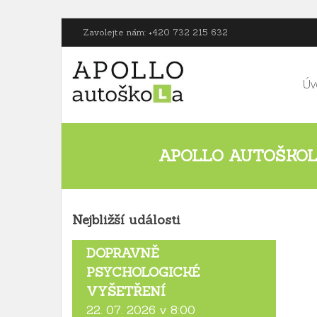
Zavolejte nám: +420 732 215 632
Úv
APOLLO AUTOŠKOLA
Nejbližší události
DOPRAVNĚ
PSYCHOLOGICKÉ
VYŠETŘENÍ
22. 07. 2026 v 8:00