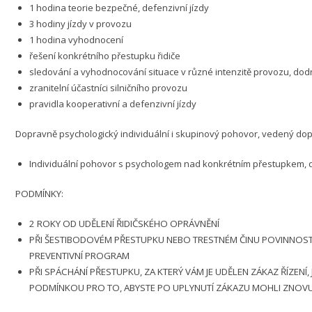
1 hodina teorie bezpečné, defenzivní jízdy
3 hodiny jízdy v provozu
1 hodina vyhodnocení
řešení konkrétního přestupku řidiče
sledování a vyhodnocování situace v různé intenzitě provozu, dod
zranitelní účastníci silničního provozu
pravidla kooperativní a defenzivní jízdy
Dopravně psychologický individuální i skupinový pohovor, vedený do
Individuální pohovor s psychologem nad konkrétním přestupkem, dis
PODMÍNKY:
2 ROKY OD UDĚLENÍ ŘIDIČSKÉHO OPRÁVNĚNÍ
PŘI ŠESTIBODOVÉM PŘESTUPKU NEBO TRESTNÉM ČINU POVINNOS
PREVENTIVNÍ PROGRAM
PŘI SPÁCHÁNÍ PŘESTUPKU, ZA KTERÝ VÁM JE UDĚLEN ZÁKAZ ŘÍZEN
PODMÍNKOU PRO TO, ABYSTE PO UPLYNUTÍ ZÁKAZU MOHLI ZNOVU 