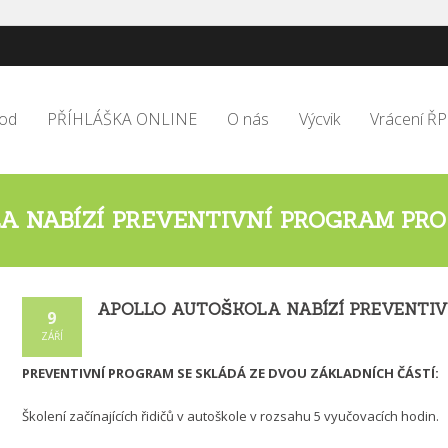
od
PŘÍHLÁŠKA ONLINE
O nás
Výcvik
Vrácení ŘP
 NABÍZÍ PREVENTIVNÍ PROGRAM PRO 
APOLLO AUTOŠKOLA NABÍZÍ PREVENTIVN
9
ZÁŘÍ
PREVENTIVNÍ PROGRAM SE SKLÁDÁ ZE DVOU ZÁKLADNÍCH ČÁSTÍ:
Školení začínajících řidičů v autoškole v rozsahu 5 vyučovacích hodin.