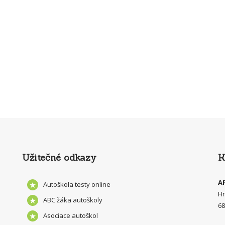
Užitečné odkazy
K
A
Autoškola testy online
Hr
ABC žáka autoškoly
68
Asociace autoškol