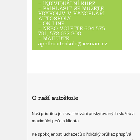
– INDIVIDUÁLNÍ KURZ
– PŘIHLÁSIT SE MŮŽETE
KDYKOLIV V KANCELÁŘI
AUTOŠKOLY
– ON LINE
– NEBO VOLEJTE 604 575
791, 572 632 200
– MAILUJTE:
apolloautoskola@seznam.cz
O naší autoškole
Naší prioritou je zkvalitňování poskytovaných služeb a
maximální péče o klienta.
Ke spokojenosti uchazečů o řidičský průkaz přispívá