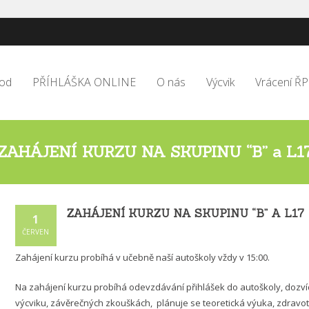
od
PŘÍHLÁŠKA ONLINE
O nás
Výcvik
Vrácení ŘP
ZAHÁJENÍ KURZU NA SKUPINU “B” a L1
ZAHÁJENÍ KURZU NA SKUPINU “B” A L17
1
ČERVEN
Zahájení kurzu probíhá v učebně naší autoškoly vždy v 15:00.
Na zahájení kurzu probíhá odevzdávání přihlášek do autoškoly, dozví
výcviku, závěrečných zkouškách, plánuje se teoretická výuka, zdravotn