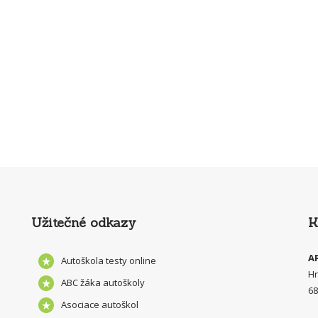
Užitečné odkazy
K
A
Autoškola testy online
Hr
ABC žáka autoškoly
68
Asociace autoškol