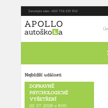
Zavolejte nám: +420 732 215 632
Úv
Nejbližší události
DOPRAVNĚ
PSYCHOLOGICKÉ
VYŠETŘENÍ
22. 07. 2026 v 8:00