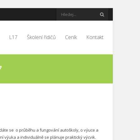
L17
Školení řidičů
Ceník
Kontakt
7
dáte se o průběhu a fungování autoškoly, o výuce a
í výuka a individuálně se plánuje praktický výcvik.